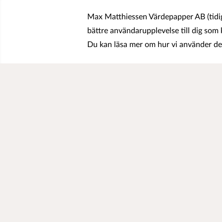
Max Matthiessen Värdepapper AB (tidig
bättre användarupplevelse till dig som
Du kan läsa mer om hur vi använder de
Historisk avkastning är ingen garanti för framtida avkastning.
OM OSS
KONTA
Teknik Innovation Norden Fonder AB
Tel: +4
Riddargatan 23 2 tr
E-post:
114 57 Stockholm