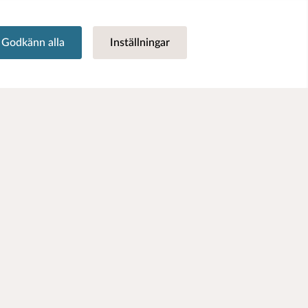
Godkänn alla
Inställningar
r inte säkert att du får tillbaka det investerade kapitalet.