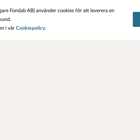
are Fondab AB) använder cookies för att leverera en
 kund.
m i vår
Cookiepolicy
.
 En investering i fonder kan både öka och minska i värde och det ä
KT
6 8 520 277 44
info@tinfonder.se