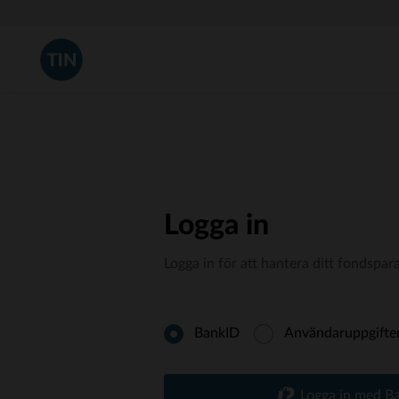
Logga in
Logga in för att hantera ditt fondspar
BankID
Användaruppgifte
Logga in med B