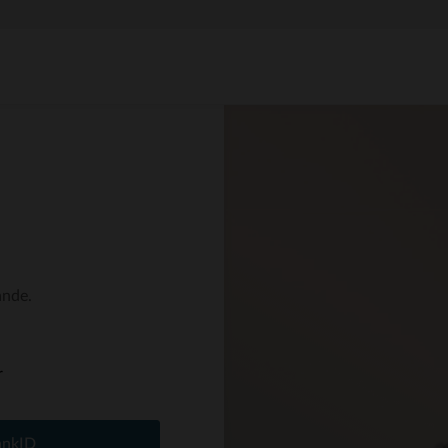
ande.
r
ankID